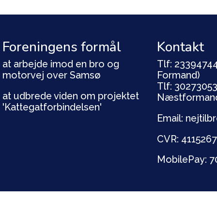
Foreningens formål
Kontakt
at arbejde imod en bro og
Tlf: 23394744
motorvej over Samsø
Formand)
Tlf: 30273053
at udbrede viden om projektet
Næstforman
'Kattegatforbindelsen'
Email: nejti
CVR: 411526
MobilePay: 