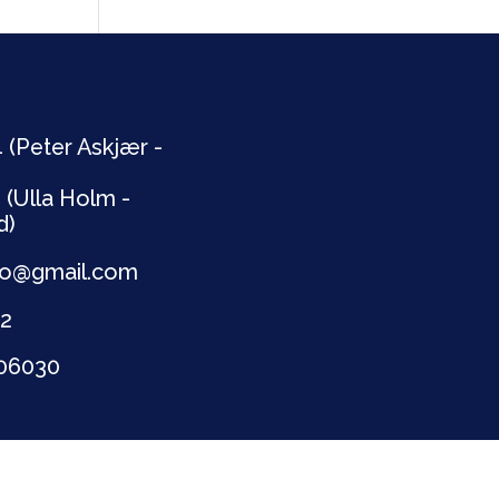
 (Peter Askjær -
 (Ulla Holm -
d)
lbro@gmail.com
72
706030