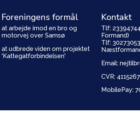
Foreningens formål
Kontakt
at arbejde imod en bro og
Tlf: 23394744
motorvej over Samsø
Formand)
Tlf: 30273053
at udbrede viden om projektet
Næstforman
'Kattegatforbindelsen'
Email: nejti
CVR: 411526
MobilePay: 