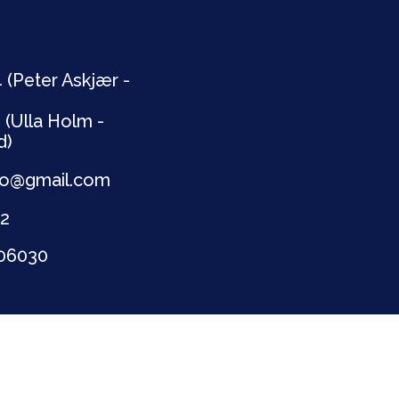
 (Peter Askjær -
 (Ulla Holm -
d)
lbro@gmail.com
72
706030