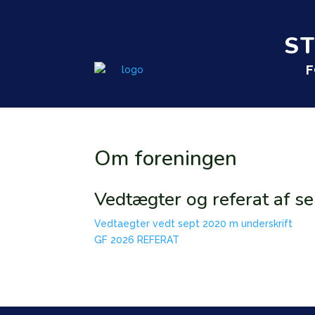
S
F
Om foreningen
Vedtægter og referat af s
Vedtaegter vedt sept 2020 m underskrift
GF 2026 REFERAT