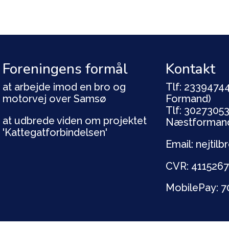
Foreningens formål
Kontakt
at arbejde imod en bro og
Tlf: 23394744
motorvej over Samsø
Formand)
Tlf: 30273053
at udbrede viden om projektet
Næstforman
'Kattegatforbindelsen'
Email: nejti
CVR: 411526
MobilePay: 