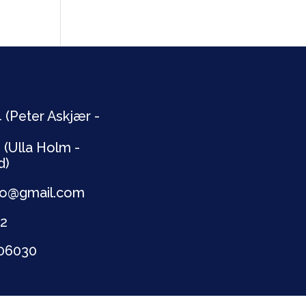
 (Peter Askjær -
 (Ulla Holm -
d)
lbro@gmail.com
72
706030