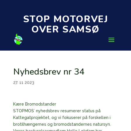
STOP MOTORVEJ
OVER SAMSØ
Nyhedsbrev nr 34
27. 11 2023
Kære Bromodstander
STOPMOS´ nyhedsbrev resumerer status på
Kattegatprojektet, og vi fokuserer på forskellen i
brotilhængernes og bromodstandernes natursyn.
Vores bestyrelsesmedlem Helle Lokdam har