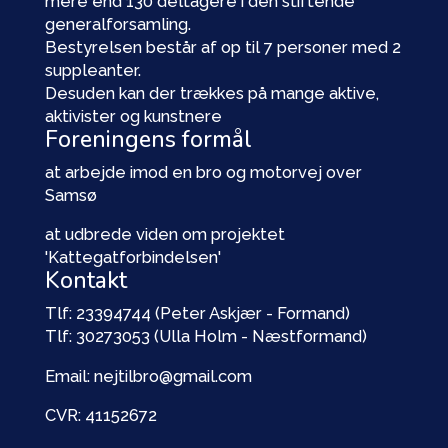
mere end 130 deltagere i den stiftende
generalforsamling.
Bestyrelsen består af op til 7 personer med 2
suppleanter.
Desuden kan der trækkes på mange aktive,
aktivister og kunstnere
Foreningens formål
at arbejde imod en bro og motorvej over
Samsø
at udbrede viden om projektet
'Kattegatforbindelsen'
Kontakt
Tlf: 23394744 (Peter Askjær - Formand)
Tlf: 30273053 (Ulla Holm - Næstformand)
Email: nejtilbro@gmail.com
CVR: 41152672