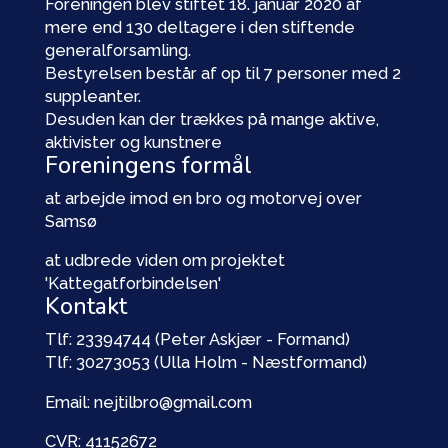
Foreningen blev stiftet 18. januar 2020 af
mere end 130 deltagere i den stiftende
generalforsamling.
Bestyrelsen består af op til 7 personer med 2
suppleanter.
Desuden kan der trækkes på mange aktive,
aktivister og kunstnere
Foreningens formål
at arbejde imod en bro og motorvej over
Samsø
at udbrede viden om projektet
'Kattegatforbindelsen'
Kontakt
Tlf: 23394744 (Peter Askjær - Formand)
Tlf: 30273053 (Ulla Holm - Næstformand)
Email: nejtilbro@gmail.com
CVR: 41152672