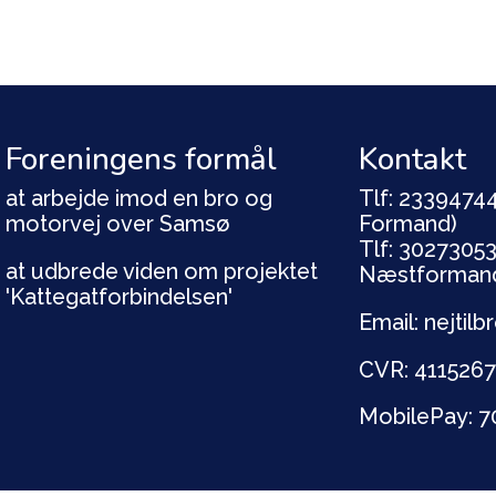
Foreningens formål
Kontakt
at arbejde imod en bro og
Tlf: 23394744
motorvej over Samsø
Formand)
Tlf: 30273053
at udbrede viden om projektet
Næstforman
'Kattegatforbindelsen'
Email: nejti
CVR: 411526
MobilePay: 