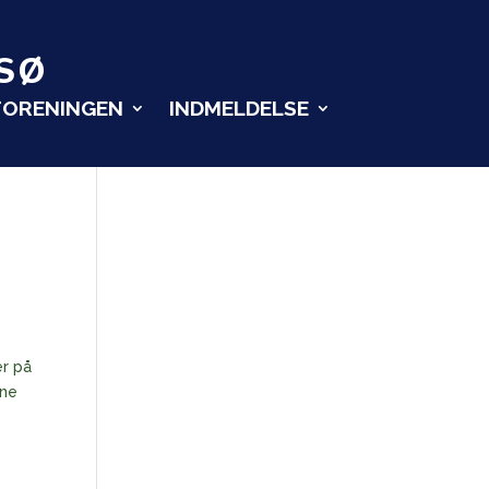
SØ
FORENINGEN
INDMELDELSE
er på
rne