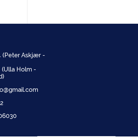
 (Peter Askjær -
 (Ulla Holm -
d)
lbro@gmail.com
72
706030