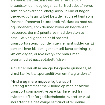
afviklede. Det faktum skærpes af, at de bio-
brændsler, der i dag udgør ca. to-tredjedel af vores
såkaldt ’vedvarende’ energi absolut ikke er nogen
bæredygtig løsning. Det betyder, at vi i et land som
Danmark fremover i store træk må klare os med sol-
og vindenergi, som dermed bliver en begrænset
ressource, der må prioriteres med den største
omhu. At vedligeholde et bilbaseret
transportsystem, hvor der i gennemsnit sidder ca. 1.1
person i hver bil, der i gennemsnit kører omkring 35
km om dagen, er ikke udtryk for omhu, men
tværtimod et uacceptabelt fråseri.
Alt i alt er der altså mange tvingende grunde til, at
vi må tænke transportpolitikken om fra grunden af.
Mindre og mere miljøvenlig transport
Først og fremmest må vi holde op med at tænke
transport som noget, vi bare kan hive ned fra
hylderne efter forgodtbefindende, hvorefter vi så
indretter hele det øvrige samfund efter denne