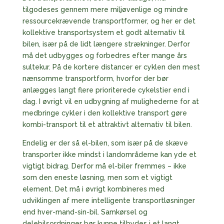
tilgodeses gennem mere miljøvenlige og mindre
ressourcekrævende transportformer, og her er det
kollektive transportsystem et godt alternativ til
bilen, især på de lidt længere strækninger. Derfor
må det udbygges og forbedres efter mange års
sultekur. På de kortere distancer er cyklen den mest
nænsomme transportform, hvorfor der bør
anlægges langt flere prioriterede cykelstier end i
dag. I øvrigt vil en udbygning af mulighederne for at
medbringe cykler i den kollektive transport gøre
kombi-transport til et attraktivt alternativ til bilen.
Endelig er der så el-bilen, som især på de skæve
transporter ikke mindst i landområderne kan yde et
vigtigt bidrag. Derfor må el-biler fremmes – ikke
som den eneste løsning, men som et vigtigt
element. Det må i øvrigt kombineres med
udviklingen af mere intelligente transportløsninger
end hver-mand-sin-bil. Samkørsel og
delebilsordninger bør kunne tilbydes i et langt