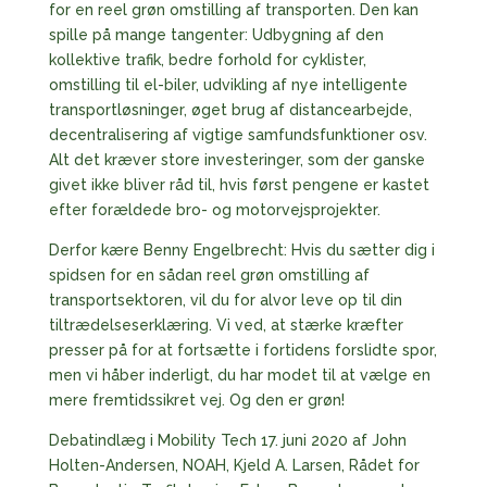
for en reel grøn omstilling af transporten. Den kan
spille på mange tangenter: Udbygning af den
kollektive trafik, bedre forhold for cyklister,
omstilling til el-biler, udvikling af nye intelligente
transportløsninger, øget brug af distancearbejde,
decentralisering af vigtige samfundsfunktioner osv.
Alt det kræver store investeringer, som der ganske
givet ikke bliver råd til, hvis først pengene er kastet
efter forældede bro- og motorvejsprojekter.
Derfor kære Benny Engelbrecht: Hvis du sætter dig i
spidsen for en sådan reel grøn omstilling af
transportsektoren, vil du for alvor leve op til din
tiltrædelseserklæring. Vi ved, at stærke kræfter
presser på for at fortsætte i fortidens forslidte spor,
men vi håber inderligt, du har modet til at vælge en
mere fremtidssikret vej. Og den er grøn!
Debatindlæg i Mobility Tech 17. juni 2020 af John
Holten-Andersen, NOAH, Kjeld A. Larsen, Rådet for