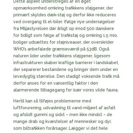
Dette aspekt understreges af en øget
opmærksomhed omkring trafikkens støjgener, der
primært skyldes dæk-støj og derfor ikke reduceres
ved overgang til el-biler. Ifølge nye undersøgelser
fra Miljøstyrelsen dør årligt op imod 500 danskere
for tidligt som følge af trafikstøj og omkring 1.5 mio.
boliger udsættes for støjniveauer, der overskrider
WHO’s anbefalede grænseværdi på 53dB. Også
naturen lider under trafikkens støjgener, ligesom
infrastrukturen skaber kraftige barrierer i landskabet,
der separerer bestandene og bringer dem under en
levedygtig størrelse. Den stadigt voksende trafik må
derfor anses for en væsentlig faktor i den
alarmerende tilbagegang for især vores vilde fauna.
Hertil kan så tilføjes problemerne med
luftforurening, udvaskning til vand-miljøet af asfalt
og afslidt gummi og sidst – men ikke mindst – de
mange drab og kvæstelser af mennesker og dyr,
som biltrafikken forårsager. Lægger vi det hele