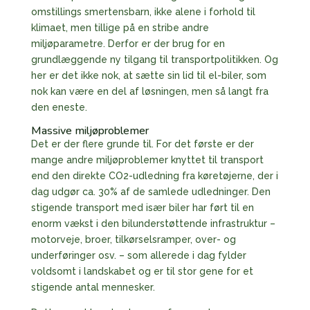
omstillings smertensbarn, ikke alene i forhold til
klimaet, men tillige på en stribe andre
miljøparametre. Derfor er der brug for en
grundlæggende ny tilgang til transportpolitikken. Og
her er det ikke nok, at sætte sin lid til el-biler, som
nok kan være en del af løsningen, men så langt fra
den eneste.
Massive miljøproblemer
Det er der flere grunde til. For det første er der
mange andre miljøproblemer knyttet til transport
end den direkte CO2-udledning fra køretøjerne, der i
dag udgør ca. 30% af de samlede udledninger. Den
stigende transport med især biler har ført til en
enorm vækst i den bilunderstøttende infrastruktur –
motorveje, broer, tilkørselsramper, over- og
underføringer osv. – som allerede i dag fylder
voldsomt i landskabet og er til stor gene for et
stigende antal mennesker.