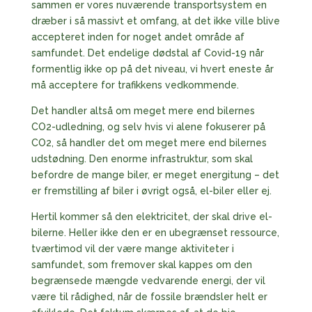
sammen er vores nuværende transportsystem en
dræber i så massivt et omfang, at det ikke ville blive
accepteret inden for noget andet område af
samfundet. Det endelige dødstal af Covid-19 når
formentlig ikke op på det niveau, vi hvert eneste år
må acceptere for trafikkens vedkommende.
Det handler altså om meget mere end bilernes
CO2-udledning, og selv hvis vi alene fokuserer på
CO2, så handler det om meget mere end bilernes
udstødning. Den enorme infrastruktur, som skal
befordre de mange biler, er meget energitung – det
er fremstilling af biler i øvrigt også, el-biler eller ej.
Hertil kommer så den elektricitet, der skal drive el-
bilerne. Heller ikke den er en ubegrænset ressource,
tværtimod vil der være mange aktiviteter i
samfundet, som fremover skal kappes om den
begrænsede mængde vedvarende energi, der vil
være til rådighed, når de fossile brændsler helt er