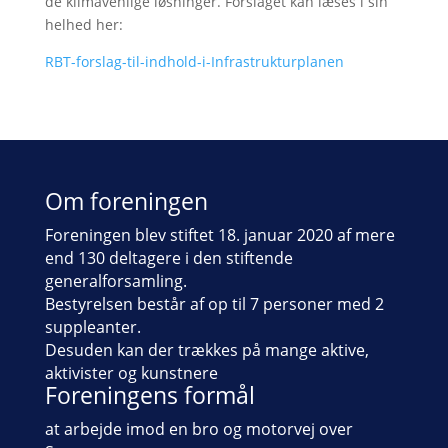
de klimavenlige løsninger. Forslaget kan læses i sin
helhed her:
RBT-forslag-til-indhold-i-Infrastrukturplanen
Om foreningen
Foreningen blev stiftet 18. januar 2020 af mere
end 130 deltagere i den stiftende
generalforsamling.
Bestyrelsen består af op til 7 personer med 2
suppleanter.
Desuden kan der trækkes på mange aktive,
aktivister og kunstnere
Foreningens formål
at arbejde imod en bro og motorvej over