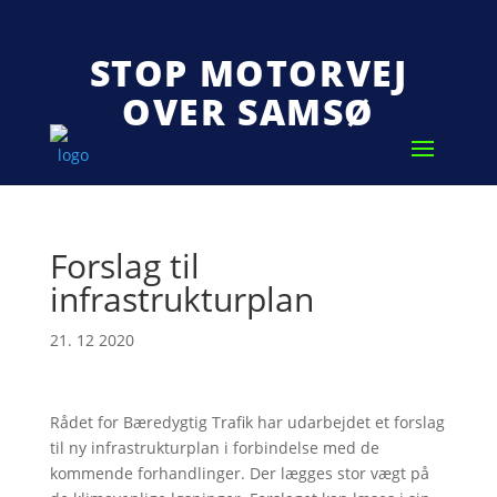
STOP MOTORVEJ
OVER SAMSØ
Forslag til
infrastrukturplan
21. 12 2020
Rådet for Bæredygtig Trafik har udarbejdet et forslag
til ny infrastrukturplan i forbindelse med de
kommende forhandlinger. Der lægges stor vægt på